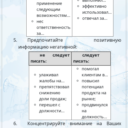
выполнил...
применение
эффективно
следующим
использовал...
возможностям...
отвечал за...
нес
ответственность
за...
Предпочитайте позитивную
информацию негативной:
не следует
следует
писать:
писать:
помогал
улаживал
клиентам в...
жалобы на...
повысил
препятствовал
потенциал
снижению
продукта на
доли продаж;
рынке;
перешел с
продвинулся
должности...
на
должность...
Концентрируйте внимание на Ваших