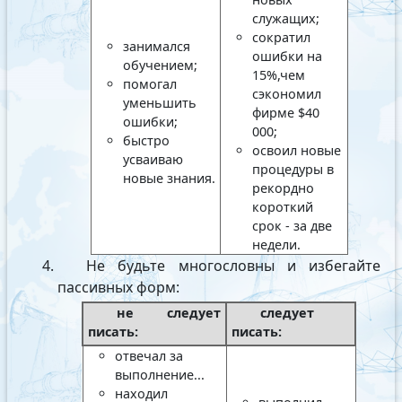
служащих;
сократил
занимался
ошибки на
обучением;
15%,чем
помогал
сэкономил
уменьшить
фирме $40
ошибки;
000;
быстро
освоил новые
усваиваю
процедуры в
новые знания.
рекордно
короткий
срок - за две
недели.
Не будьте многословны и избегайте
пассивных форм:
не следует
следует
писать:
писать:
отвечал за
выполнение...
находил