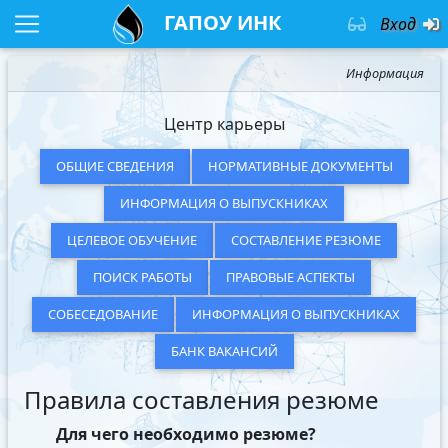
ГАПОУ ИНК
Вход
Информация
Центр карьеры
ОБЩИЕ СВЕДЕНИЯ
НОРМАТИВНЫЕ ДОКУМЕНТЫ
ИНФОРМАЦИЯ О ВЫПУСКНИКАХ
ЦЕЛЕВОЕ ОБУЧЕНИЕ
СОСТАВЛЕНИЕ РЕЗЮМЕ
ПОИСК РАБОТЫ
ПРАВОВЫЕ АСПЕКТЫ
СОБЕСЕДОВАНИЕ
ИНФОРМАЦИЯ О ВЫПУСКНИКАХ
БАНК ВАКАНСИЙ
Правила составления резюме
Для чего необходимо резюме?