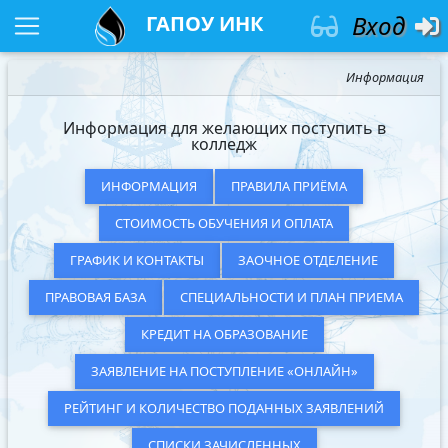
Вход
ГАПОУ ИНК
Информация
Информация для желающих поступить в
колледж
ИНФОРМАЦИЯ
ПРАВИЛА ПРИЁМА
СТОИМОСТЬ ОБУЧЕНИЯ И ОПЛАТА
ГРАФИК И КОНТАКТЫ
ЗАОЧНОЕ ОТДЕЛЕНИЕ
ПРАВОВАЯ БАЗА
СПЕЦИАЛЬНОСТИ И ПЛАН ПРИЕМА
КРЕДИТ НА ОБРАЗОВАНИЕ
ЗАЯВЛЕНИЕ НА ПОСТУПЛЕНИЕ «ОНЛАЙН»
РЕЙТИНГ И КОЛИЧЕСТВО ПОДАННЫХ ЗАЯВЛЕНИЙ
СПИСКИ ЗАЧИСЛЕННЫХ